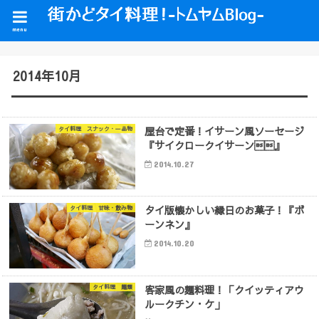
menu
2014年10月
屋台で定番！イサーン風ソーセージ
タイ料理 スナック・一品物
『サイクロークイサーン』
2014.10.27
タイ版懐かしい縁日のお菓子！『ボ
タイ料理 甘味・飲み物
ーンネン』
2014.10.20
客家風の麺料理！「クイッティアウ
タイ料理 麺類
ルークチン・ケ」