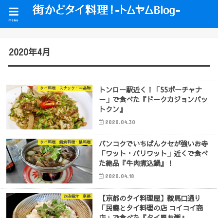
menu
2020年4月
トンロー駅近く！「55ポーチャナ
タイ料理 スナック・一品物
ー」で食べた『ドークカジョンパッ
トクン』
2020.04.30
バンコクでいちばんクセが強いお寺
タイ料理 鍋焼料理・鍋料理
「ワット・パリワット」近くで食べ
た絶品『牛肉煮込鍋』！
2020.04.18
【京都のタイ料理屋】鞍馬口通り
お店紹介 京都
「民藝とタイ料理の店 コイコイ商
店」で食べた『タイ風お粥』