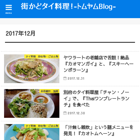
menu
2017年12月
ヤワラートの老舗店で舌鼓！絶品
タイ料理 炒め物・ごはん物
『カオマンガイ』と、『スキーヘー
ンボラーン』
2017.12.31
別府のタイ料理屋「チャン・ノー
お店紹介 別府
イ」で、『Thaiワンプレートラン
チ』を食べた
2017.12.30
「汁無し雑炊」という謎メニューを
タイ料理 炒め物・ごはん物
発見！『カオトムヘーン』