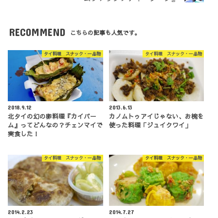
RECOMMEND
こちらの記事も人気です。
タイ料理 スナック・一品物
タイ料理 スナック・一品物
2018.9.12
2013.6.13
北タイの幻の卵料理『カイパー
カノムトゥアイじゃない、お椀を
ム』ってどんなの？チェンマイで
使った料理「ジュイクワイ」
実食した！
タイ料理 スナック・一品物
タイ料理 スナック・一品物
2014.2.23
2014.7.27