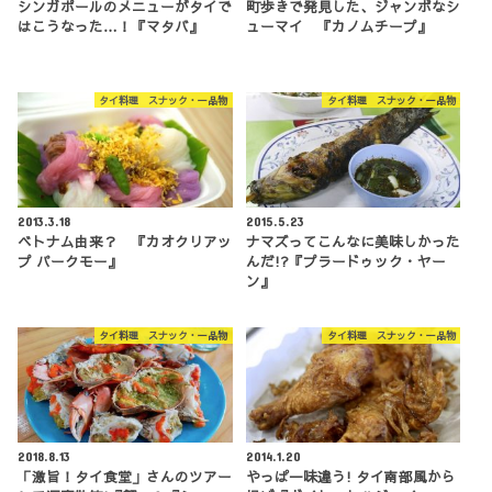
シンガポールのメニューがタイで
町歩きで発見した、ジャンボなシ
はこうなった…！『マタバ』
ューマイ 『カノムチープ』
タイ料理 スナック・一品物
タイ料理 スナック・一品物
2013.3.18
2015.5.23
ベトナム由来？ 『カオクリアッ
ナマズってこんなに美味しかった
プ パークモー』
んだ!?『プラードゥック・ヤー
ン』
タイ料理 スナック・一品物
タイ料理 スナック・一品物
2018.8.13
2014.1.20
「激旨！タイ食堂」さんのツアー
やっぱ一味違う! タイ南部風から