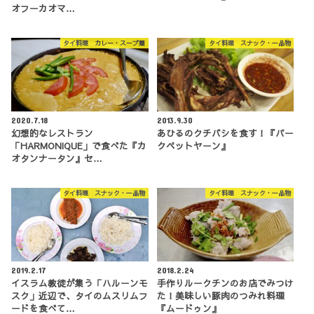
オフーカオマ…
タイ料理 カレー・スープ類
タイ料理 スナック・一品物
2020.7.18
2013.9.30
幻想的なレストラン
あひるのクチバシを食す！『パー
「HARMONIQUE」で食べた『カ
クペットヤーン』
オタンナータン』セ…
タイ料理 スナック・一品物
タイ料理 スナック・一品物
2019.2.17
2018.2.24
イスラム教徒が集う「ハルーンモ
手作りルークチンのお店でみつけ
スク」近辺で、タイのムスリムフ
た！美味しい豚肉のつみれ料理
ードを食べて…
『ムードゥン』