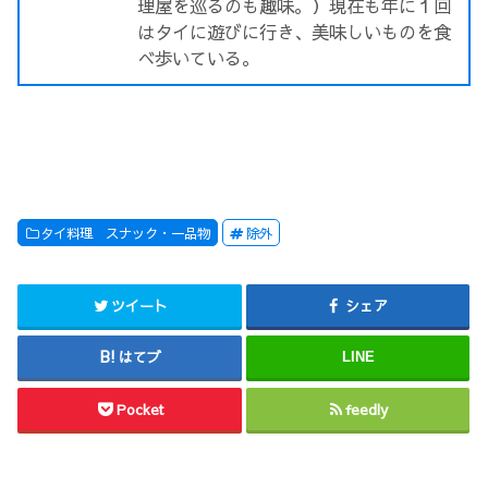
理屋を巡るのも趣味。）現在も年に１回
はタイに遊びに行き、美味しいものを食
べ歩いている。
タイ料理 スナック・一品物
除外
ツイート
シェア
はてブ
LINE
Pocket
feedly