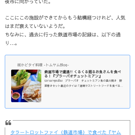
夜市に向かっていた。
ここにこの施設ができてからもう結構経つけれど、人気
はまだ衰えていないようだ。
ちなみに、過去に行った鉄道市場の記録は、以下の通
り…。
街かどタイ料理 -トムヤムBlog-
鉄道市場で遭遇!! くるくる廻るお魚さんを食べ
る！『プラーパオチュットミアン』
ปลาเผาชุดเมี่ยง プラーパオ チュットミアン魚の直火焼き 野
菜巻きセット最近のタイは「道端でストリートフードを食べる」
というよりは、「特定の場所で特定の時間にやっている、夜市の
ような場所で楽しむ」というスタイルに移行して来ているのか
な？大きいモールとか夜のスポットとか、ずんずん出来てきて盛
り上がっているよね〜。「鉄道市場（タラートロットファイ）」
は以前も紹介したけれど、相変わらず人気のスポット。「鉄道市
場」と呼ばれるスポットは「タラートロットファイ・シーナカリ
ン」と、「タラートロットファイ・ラ...
タラートロットファイ（鉄道市場）で食べた『ヤム