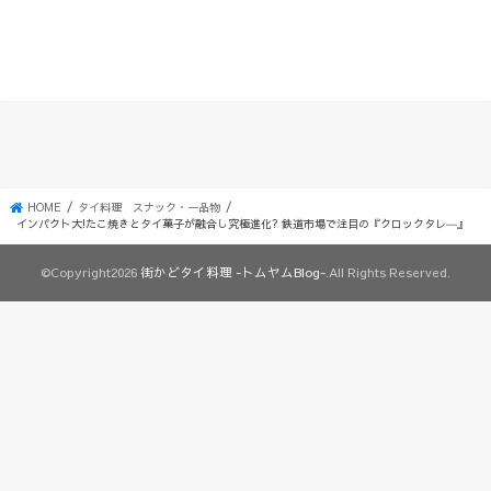
HOME
タイ料理 スナック・一品物
インパクト大!たこ焼きとタイ菓子が融合し究極進化? 鉄道市場で注目の『クロックタレ―』
©Copyright2026
街かどタイ料理 -トムヤムBlog-
.All Rights Reserved.