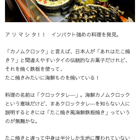
ア リ マ シ タ！！ インパクト強めの料理を発見。
「カノムクロック」と言えば、日本人が「あれはたこ焼
き？」と間違えやすいタイの伝統的なお菓子だけれど、
それを焼く鉄板を使って、
たこ焼きみたいに海鮮ものを焼いている！
料理の名前は「クロックタレ―」。海鮮カノムクロック
という意味だけど、まあクロックタレ―を知らない人に
説明するときには「たこ焼き風海鮮鉄板焼き」っていう
のが無難かな。
たこ焼きと違って中身は半分しか生地に覆われていない