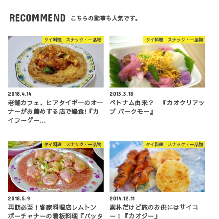
RECOMMEND
こちらの記事も人気です。
タイ料理 スナック・一品物
タイ料理 スナック・一品物
2018.4.14
2013.3.18
老舗カフェ、ヒアタイギーのオー
ベトナム由来？ 『カオクリアッ
ナーがお薦めする店で爆食!『カ
プ パークモー』
イフーゲー…
タイ料理 スナック・一品物
タイ料理 スナック・一品物
2018.5.9
2014.12.11
再訪必至！客家料理店レムトン
素朴だけど旅のお供にはサイコ
ポーチャナーの看板料理『パッタ
ー！『カオジー』