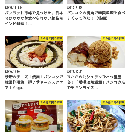
2018.12.26
2015.9.15
パフラット市場で見つけた、日本
バンコクの街角で韓国料理を食べ
ではなかなか食べられない絶品南
まくってみた！（後編）
インド料理！…
その他の国の料理
その他の国の料理
2016.11.16
2017.10.7
禁断のチーズ＋焼肉！バンコクで
まさかのミシュランひとつ星屋
韓国料理第二弾♪サヤームスクエ
台！「香港油鶏飯麺」バンコク店
ア「Yoga…
でチキンライス…
その他の国の料理
その他の国の料理