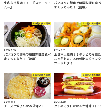
牛肉より豚肉！！ 『ステーキ・
バンコクの街角で韓国料理を食べ
ムー』
まくってみた！（前編）
その他の国の料理
その他の国の料理
2015.9.15
2016.9.7
バンコクの街角で韓国料理を食べ
全日本人戦慄！？テレビでも見た
まくってみた！（後編）
ことがある、あの禁断のジャンク
フードをタイ…
その他の国の料理
その他の国の料理
2018.11.4
2013.7.29
チーズと餃子のせめぎ合い!
タイのマクドはなんか地味『トリ