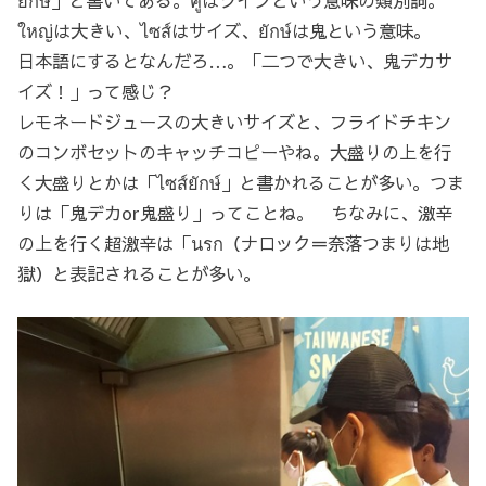
ใหญ่は大きい、ไซส์はサイズ、ยักษ์は鬼という意味。
日本語にするとなんだろ…。「二つで大きい、鬼デカサ
イズ！」って感じ？
レモネードジュースの大きいサイズと、フライドチキン
のコンボセットのキャッチコピーやね。大盛りの上を行
く大盛りとかは「ไซส์ยักษ์」と書かれることが多い。つま
りは「鬼デカor鬼盛り」ってことね。 ちなみに、激辛
の上を行く超激辛は「นรก（ナロック＝奈落つまりは地
獄）と表記されることが多い。