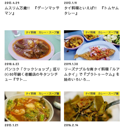
2013.4.29
2013.1.11
ムスリム万歳!! 『ゲーンマッサ
タイ料理といえば!! 『トムヤム
マン』
タレー』
タイ料理 カレー・スープ類
タイ料理 カレー・スープ類
2018.6.23
2019.1.30
バンコク「クックショップ」巡り
リーズナブルな南タイ料理「ルア
⑴ 60年続く老舗店の牛タンシチ
ムタイ」で『プラトゥーケム』を
ュー『サト…
始めいろいろ…
タイ料理 カレー・スープ類
タイ料理 カレー・スープ類
2013.1.21
2016.2.14