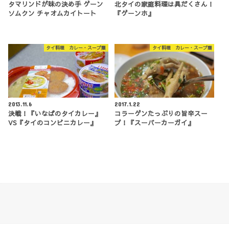
タマリンドが味の決め手 ゲーン
北タイの家庭料理は具だくさん！
ソムクン チャオムカイトート
『ゲーンホ』
タイ料理 カレー・スープ類
タイ料理 カレー・スープ類
2013.11.6
2017.1.22
決戦！『いなばのタイカレー』
コラーゲンたっぷりの旨辛スー
VS『タイのコンビニカレー』
プ！『スーパーカーガイ』