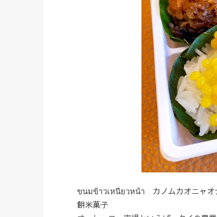
ขนมข้าวเหนียวหน้า カノムカオニャ
餅米菓子