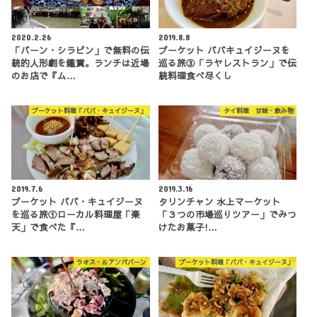
2020.2.26
2019.8.8
「バーン・シラピン」で無料の伝
プーケット ババキュイジーヌを
統的人形劇を鑑賞。ランチは近場
巡る旅③「ラヤレストラン」で伝
のお店で『ム…
統料理食べ尽くし
プーケット料理「ババ・キュイジーヌ」
タイ料理 甘味・飲み物
2019.7.6
2019.3.16
プーケット ババ・キュイジーヌ
タリンチャン 水上マーケット
を巡る旅①ローカル料理屋「楽
「３つの市場巡りツアー」でみつ
天」で食べた『…
けたお菓子!…
ラオス・ルアンパバーン
プーケット料理「ババ・キュイジーヌ」