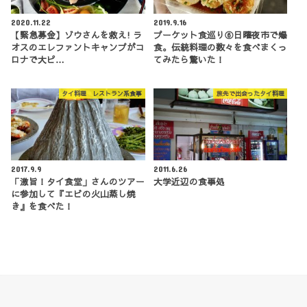
2020.11.22
2019.9.16
【緊急募金】ゾウさんを救え! ラ
プーケット食巡り⑥日曜夜市で爆
オスのエレファントキャンプがコ
食。伝統料理の数々を食べまくっ
ロナで大ピ…
てみたら驚いた！
タイ料理 レストラン系食事
旅先で出会ったタイ料理
2017.9.9
2011.6.26
「激旨！タイ食堂」さんのツアー
大学近辺の食事処
に参加して『エビの火山蒸し焼
き』を食べた！