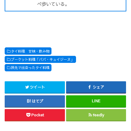
べ歩いている。
タイ料理 甘味・飲み物
プーケット料理「ババ・キュイジーヌ」
旅先で出会ったタイ料理
ツイート
シェア
はてブ
LINE
Pocket
feedly