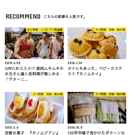
RECOMMEND
こちらの記事も人気です。
タイ料理 レストラン系食事
タイ料理 甘味・飲み物
2019.4.28
2016.1.30
GWにおススメ!? 筋肉ムキムキの
タイにもあった、ベビーカステ
お兄さん達と貝料理が楽しめる
ラ？『カノムカイ』
「サターニ…
タイ料理 甘味・飲み物
タイ料理 甘味・飲み物
2013.2.6
2016.10.8
定番お菓子 『カノムブアン』
100年市場で見かけたボラ〜ンな