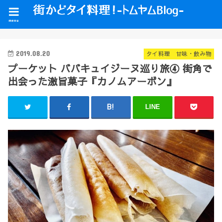
menu
2019.08.20
タイ料理 甘味・飲み物
プーケット ババキュイジーヌ巡り旅④ 街角で
出会った激旨菓子『カノムアーボン』
LINE