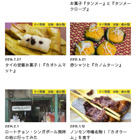
お菓子『タンメー』と『タンメー
クローブ』
タイ料理 甘味・飲み物
タイ料理 甘味・飲み物
2016.7.27
2013.6.21
タイの定番お菓子！『カオトムマ
赤シャツと『カノムターン』
ット』
タイ料理 甘味・飲み物
タイ料理 甘味・飲み物
2014.2.1
2015.1.12
ロートチョン・シンガポール発祥
ノンモン市場名物！「カオラー
の地に行ってみた
ム」を食す