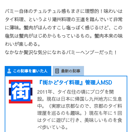
バミー自体のチュルチュル感もまさに理想的！味わいは
タイ料理、というより潮州料理の王道を踏んでいて非常
に薄味。蟹肉がほんのすこし塩っぽく感じるけど、この
塩気は蟹肉がはじめからもっているもの。蟹肉本来の味
わいが楽しめる。
なかなか贅沢な気分になれるバミーヘンプーだった！
この記事を書いた人
最新の記事
『街かどタイ料理』管理人MSD
2011年、タイ在住の頃にブログを開
設。現在は日本に帰国し九州地方に生息
中。（実家は京都なので、京都のタイ料
理屋を巡るのも趣味。）現在も年に１回
はタイに遊びに行き、美味しいものを食
べ歩いている。