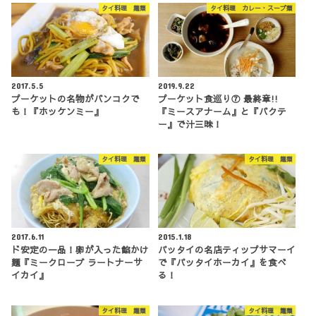
タイ料理 麺類
タイ料理 カレー・スープ類
2017.5.5
2019.9.22
プーケットの名物がバンコクで
プーケット食巡り⑦ 最終章!!
も！『ホッケンミー』
『ミースアナーム』と『バクテ
ー』で汁三昧！
タイ料理 麺類
タイ料理 麺類
2017.6.11
2015.1.18
ド安定の一品！卵が入った餡かけ
パッタイの名店ティップサマーイ
麺『ミークローブ ラートナーサ
で『パッタイホーカイ』を食べ
イカイ』
る！
タイ料理 麺類
タイ料理 麺類