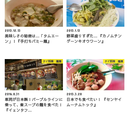
2013.12.13
2013.1.13
美味しさの秘密は…「タムエー
野菜盛りすぎた… 『カノムチン
ン」！『手打ちバミー麺』
ゲーンキオウワーン』
タイ料理 麺類
タイ料理 麺類
2016.8.31
2013.3.28
車両が日本製！パープルラインに
日本でも食べたい！ 『センヤイ
乗って、紫スープの麵を食べた！
ムーナムトック』
『イェンタフ…