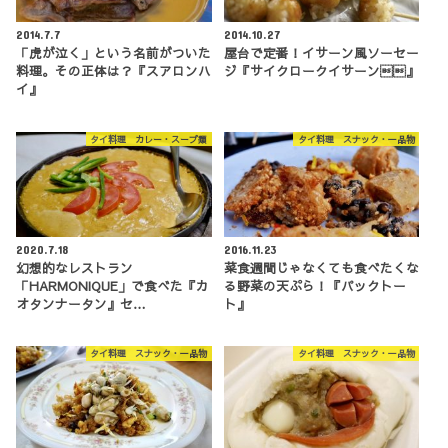
2014.7.7
2014.10.27
「虎が泣く」という名前がついた
屋台で定番！イサーン風ソーセー
料理。その正体は？『スアロンハ
ジ『サイクロークイサーン』
イ』
タイ料理 カレー・スープ類
タイ料理 スナック・一品物
2020.7.18
2016.11.23
幻想的なレストラン
菜食週間じゃなくても食べたくな
「HARMONIQUE」で食べた『カ
る野菜の天ぷら！『パックトー
オタンナータン』セ…
ト』
タイ料理 スナック・一品物
タイ料理 スナック・一品物