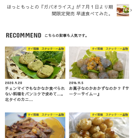
ほっともっとの『ガパオライス』が７月１日より期
間限定発売︎ 早速食べてみた。
RECOMMEND
こちらの記事も人気です。
タイ料理 スナック・一品物
タイ料理 スナック・一品物
2020.9.20
2016.11.5
チェンマイでもなかなか食べられ
お菓子なのかおかずなのか？『サ
ない料理をバンコクで求めて…。
ークーサイムー』
北タイのカニ…
タイ料理 スナック・一品物
タイ料理 スナック・一品物