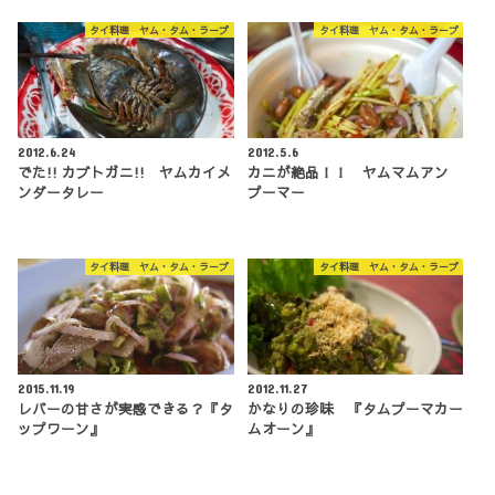
タイ料理 ヤム・タム・ラープ
タイ料理 ヤム・タム・ラープ
2012.6.24
2012.5.6
でた!! カブトガニ!! ヤムカイメ
カニが絶品！！ ヤムマムアン
ンダータレー
プーマー
タイ料理 ヤム・タム・ラープ
タイ料理 ヤム・タム・ラープ
2015.11.19
2012.11.27
レバーの甘さが実感できる？『タ
かなりの珍味 『タムプーマカー
ップワーン』
ムオーン』