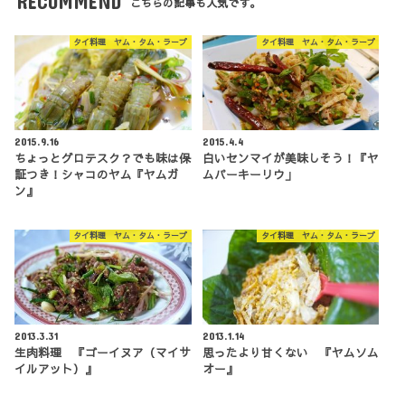
RECOMMEND
こちらの記事も人気です。
タイ料理 ヤム・タム・ラープ
タイ料理 ヤム・タム・ラープ
2015.9.16
2015.4.4
ちょっとグロテスク？でも味は保
白いセンマイが美味しそう！『ヤ
証つき！シャコのヤム『ヤムガ
ムパーキーリウ」
ン』
タイ料理 ヤム・タム・ラープ
タイ料理 ヤム・タム・ラープ
2013.3.31
2013.1.14
生肉料理 『ゴーイヌア（マイサ
思ったより甘くない 『ヤムソム
イルアット）』
オー』