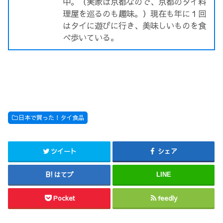
中。（実家は京都なので、京都のタイ料
理屋を巡るのも趣味。）現在も年に１回
はタイに遊びに行き、美味しいものを食
べ歩いている。
日本で買った！タイ食品
ツイート
シェア
はてブ
LINE
Pocket
feedly