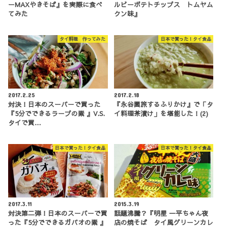
ーMAXやきそば』を実際に食べ
ルビーポテトチップス トムヤム
てみた
クン味』
タイ料理 作ってみた
日本で買った！タイ食品
2017.2.25
2017.2.18
対決！日本のスーパーで買った
『永谷園旅するふりかけ』で「タ
『5分でできるラープの素 』V.S.
イ料理茶漬け」を堪能した！(2)
タイで買…
日本で買った！タイ食品
日本で買った！タイ食品
2017.3.11
2015.3.19
対決第二弾！日本のスーパーで買
話題沸騰？『明星 一平ちゃん夜
った『5分でできるガパオの素 』
店の焼そば タイ風グリーンカレ