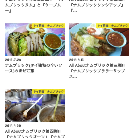
ムプリックヌム』と『ケープム
『ナムプリッククンシアップ』
ー』
『…
タイ料理 ナムプリック
タイ料理 ナムプリック
2012.7.26
2014.4.13
ナムプリック(タイ独特の辛いソ
All Aboutナムプリック第三弾!!
ース)のまぜご飯
『ナムプリックプララーサップ
ス…
タイ料理 ナムプリック
2014.4.20
All Aboutナムプリック第四弾!!
『ナムプリックオーン』『ナムプ