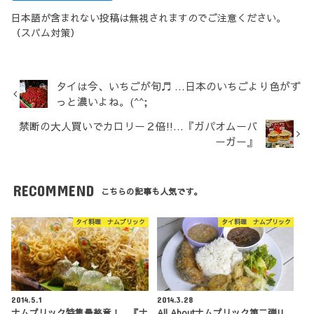
日本語が含まれない投稿は無視されますのでご注意ください。
（スパム対策）
タイは今、いちごが旬♬ …日本のいちごより色がず
っと濃いよね。(^^;
禁断の大人買いでカロリー２倍!!…『ガパオムーバ
ーガー』
RECOMMEND
こちらの記事も人気です。
タイ料理 ナムプリック
タイ料理 ナムプリック
2014.5.1
2014.3.28
ナムプリック特集最終章！ 『ナ
All Aboutナムプリック第二弾!!