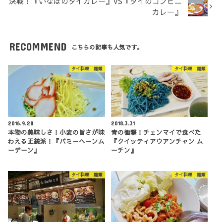
決戦！『いなばのタイカレー』VS『タイのコンビニ
カレー』
RECOMMEND
こちらの記事も人気です。
タイ料理 麺類
タイ料理 麺類
2016.9.28
2018.3.31
本物の美味しさ！小麦の旨さが味
青の衝撃！チェンマイで食べた
わえる正統派！『バミーヘーンム
『クイッティアウアンチャン ム
ーデーン』
ーチン』
タイ料理 麺類
タイ料理 麺類