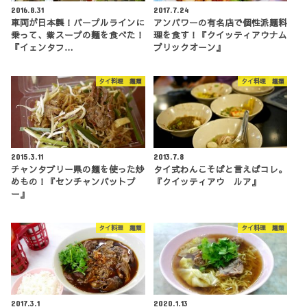
2016.8.31
2017.7.24
車両が日本製！パープルラインに
アンパワーの有名店で個性派麺料
乗って、紫スープの麵を食べた！
理を食す！『クイッティアウナム
『イェンタフ…
プリックオーン』
タイ料理 麺類
タイ料理 麺類
2015.3.11
2013.7.8
チャンタブリー県の麺を使った炒
タイ式わんこそばと言えばコレ。
めもの！『センチャンパットプ
『クイッティアウ ルア』
ー』
タイ料理 麺類
タイ料理 麺類
2017.3.1
2020.1.13