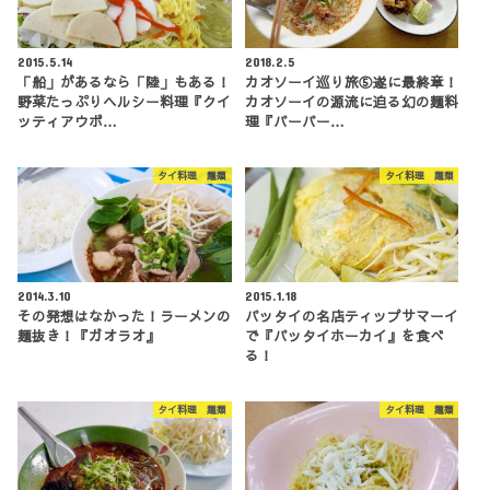
2015.5.14
2018.2.5
「船」があるなら「陸」もある！
カオソーイ巡り旅⑤遂に最終章！
野菜たっぷりヘルシー料理『クイ
カオソーイの源流に迫る幻の麺料
ッティアウボ…
理『パーパー…
タイ料理 麺類
タイ料理 麺類
2014.3.10
2015.1.18
その発想はなかった！ラーメンの
パッタイの名店ティップサマーイ
麺抜き！『ガオラオ』
で『パッタイホーカイ』を食べ
る！
タイ料理 麺類
タイ料理 麺類