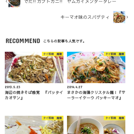
でた!! カブトガニ!! ヤムカイメンダータレー
キーマオ味のスパゲティ
RECOMMEND
こちらの記事も人気です。
タイ料理 麺類
タイ料理 麺類
2013.5.23
2014.4.27
海辺の焼きそば感覚 『パッタイ
まさかの海藻クリスタル麺！『サ
カオサン』
ーラーイケーウ パッキーマオ』
タイ料理 麺類
タイ料理 麺類