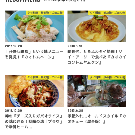
タイ料理 炒め物・ごはん物
タイ料理 炒め物・ごはん物
2017.12.20
2018.3.10
「汁無し雑炊」という謎メニュー
新世代、とろふわタイ料理！ソ
を発見！『カオトムヘーン』
イ・アーリーで食べた『カオカイ
コントムヤムクン』
タイ料理 炒め物・ごはん物
タイ料理 炒め物・ごはん物
2018.10.20
2013.6.28
噂の『チーズ入りガパオライス』
季節外れ…オールドスタイル『カ
の味に迫る！話題の店「プラウ」
オチェー（屋台版）』
で辛旨ヒーハ…