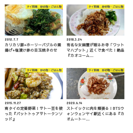
タイ料理 炒め物・ごはん物
タイ料理 炒め物・ごはん物
2012.7.7
2018.3.24
カリカリ豚+ホーリーバジルの素
有名な女幽霊が眠るお寺「ワット
揚げ+塩漬け卵の目玉焼きのせ
マハプット」近くで食べた！絶品
『カオコーム…
タイ料理 炒め物・ごはん物
タイ料理 炒め物・ごはん物
2015.11.27
2020.6.14
南タイの定番野菜！サトー豆を使
ストイックに肉を頬張る！BTSウ
った『パットトゥアサトークンソ
ォンウェンヤイ駅近くにある『カ
ッド』
オムートー…