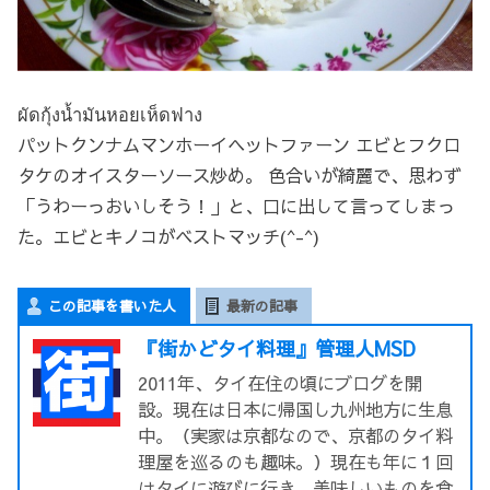
ผัดกุ้งนํ้ามันหอยเห็ดฟาง
パットクンナムマンホーイヘットファーン エビとフクロ
タケのオイスターソース炒め。 色合いが綺麗で、思わず
「うわーっおいしそう！」と、口に出して言ってしまっ
た。エビとキノコがベストマッチ(^-^)
この記事を書いた人
最新の記事
『街かどタイ料理』管理人MSD
2011年、タイ在住の頃にブログを開
設。現在は日本に帰国し九州地方に生息
中。（実家は京都なので、京都のタイ料
理屋を巡るのも趣味。）現在も年に１回
はタイに遊びに行き、美味しいものを食