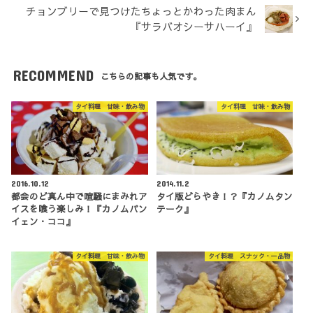
チョンブリーで見つけたちょっとかわった肉まん
『サラバオシーサハーイ』
RECOMMEND
こちらの記事も人気です。
タイ料理 甘味・飲み物
タイ料理 甘味・飲み物
2016.10.12
2014.11.2
都会のど真ん中で喧騒にまみれア
タイ版どらやき！？『カノムタン
イスを喰う楽しみ！『カノムパン
テーク』
イェン・ココ』
タイ料理 甘味・飲み物
タイ料理 スナック・一品物