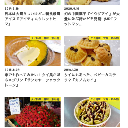
2014.2.16
2020.9.10
日本は大雪らしいけど…新食感雪
幻の中国菓子『イウグアイ』が大
アイス『アイティムクレットヒ
量に並ぶ街かどを発見! (MRTワ
マ』
ットマン…
タイ料理 甘味・飲み物
タイ料理 甘味・飲み物
2015.6.29
2016.1.30
家でも作ってみたい！タイ風かぼ
タイにもあった、ベビーカステ
ちゃプリン『サンカヤーファック
ラ？『カノムカイ』
トーン』
タイ料理 甘味・飲み物
タイ料理 甘味・飲み物