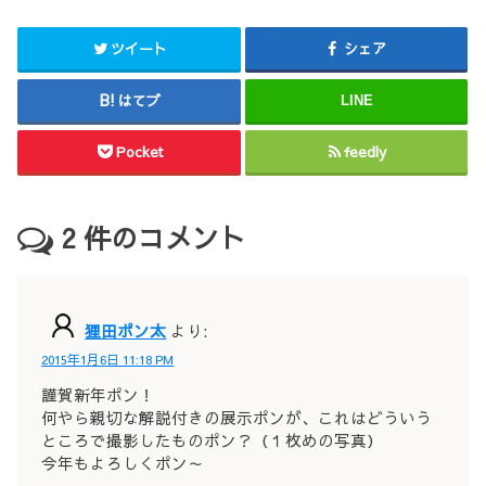
ツイート
シェア
はてブ
LINE
Pocket
feedly
2
件のコメント
狸田ポン太
より:
2015年1月6日 11:18 PM
謹賀新年ポン！
何やら親切な解説付きの展示ポンが、これはどういう
ところで撮影したものポン？（１枚めの写真）
今年もよろしくポン～