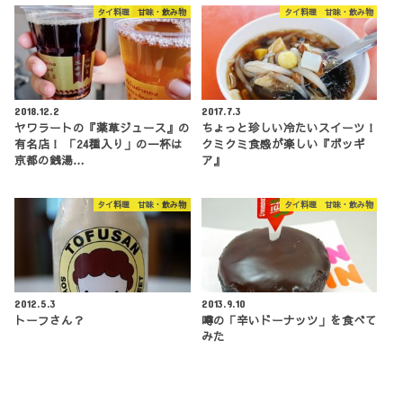
タイ料理 甘味・飲み物
タイ料理 甘味・飲み物
2018.12.2
2017.7.3
ヤワラートの『薬草ジュース』の
ちょっと珍しい冷たいスイーツ！
有名店！ 「24種入り」の一杯は
クミクミ食感が楽しい『ボッギ
京都の銭湯…
ア』
タイ料理 甘味・飲み物
タイ料理 甘味・飲み物
2012.5.3
2013.9.10
トーフさん？
噂の「辛いドーナッツ」を食べて
みた