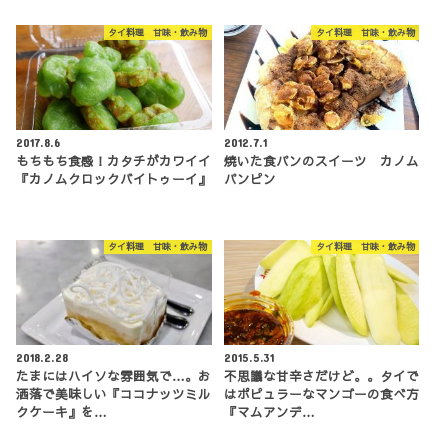
タイ料理 甘味・飲み物
タイ料理 甘味・飲み物
2017.8.6
2012.7.1
もちもち食感！カタチがカワイイ
焼いた食パンのスイーツ カノム
『カノムクロックバイトゥーイ』
パンピン
タイ料理 甘味・飲み物
タイ料理 甘味・飲み物
2018.2.28
2015.5.31
たまにはハイソな雰囲気で…。お
不思議な甘辛さだけど。。タイで
洒落で美味しい『ココナッツミル
はポピュラーなマンゴーの食べ方
クケーキ』を…
『マムアンデ…