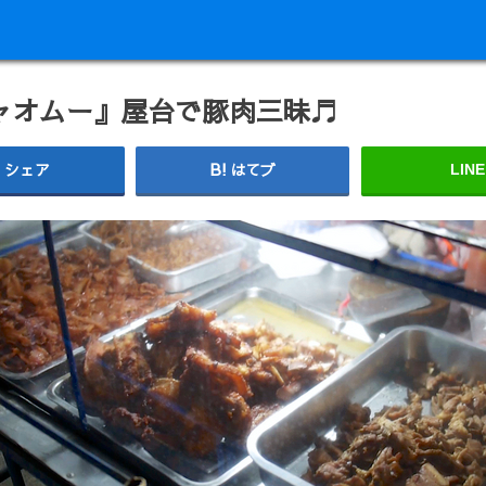
ャオムー』屋台で豚肉三昧♬
シェア
はてブ
LINE