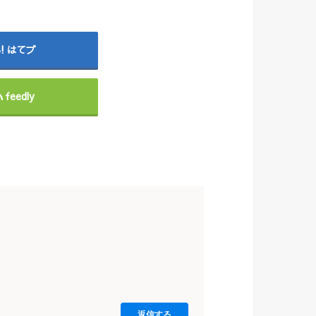
はてブ
feedly
返信する