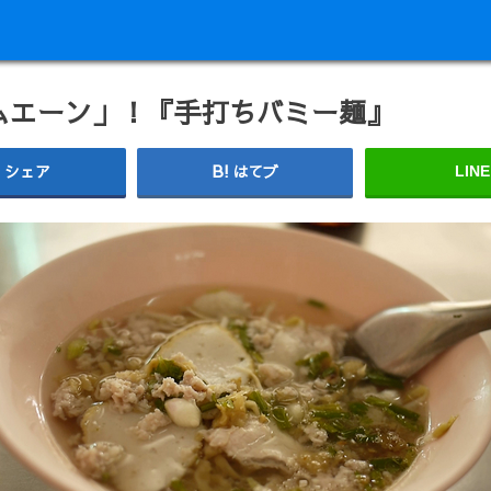
ムエーン」！『手打ちバミー麺』
シェア
はてブ
LINE