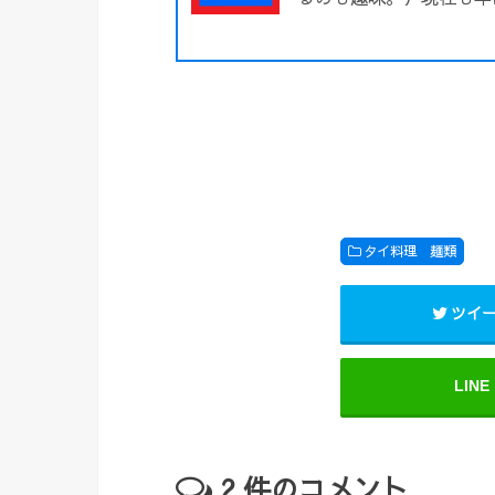
タイ料理 麺類
ツイ
LINE
2
件のコメント