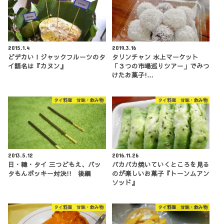
2015.1.4
2019.3.16
どデカい！ジャックフルーツのタ
タリンチャン 水上マーケット
イ語名は『カヌン』
「３つの市場巡りツアー」でみつ
けたお菓子!…
タイ料理 甘味・飲み物
タイ料理 甘味・飲み物
2013.5.12
2016.11.26
日・韓・タイ 三つどもえ、バッ
パカパカ焼いていくところを見る
タもんポッキー対決!! 後編
のが楽しいお菓子『トーンムアン
ソッド』
タイ料理 甘味・飲み物
タイ料理 甘味・飲み物