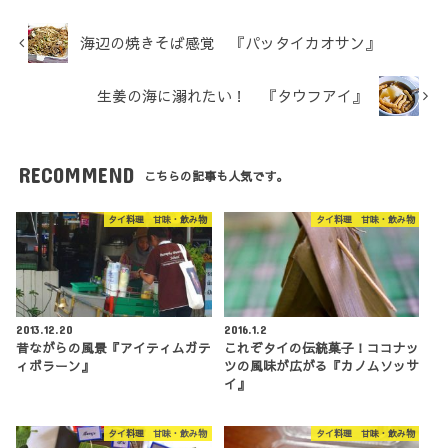
海辺の焼きそば感覚 『パッタイカオサン』
生姜の海に溺れたい！ 『タウフアイ』
RECOMMEND
こちらの記事も人気です。
タイ料理 甘味・飲み物
タイ料理 甘味・飲み物
2013.12.20
2016.1.2
昔ながらの風景『アイティムガテ
これぞタイの伝統菓子！ココナッ
ィボラーン』
ツの風味が広がる『カノムソッサ
イ』
タイ料理 甘味・飲み物
タイ料理 甘味・飲み物