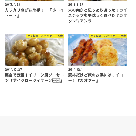
2013.4.21
2016.6.29
カリカリ感が決め手！ 『ホーイ
木の実かと思ったら違った！ライ
トート』
スチップを美味しく食べる『カオ
タンミアンラ…
タイ料理 スナック・一品物
タイ料理 スナック・一品物
2014.10.27
2014.12.11
屋台で定番！イサーン風ソーセー
素朴だけど旅のお供にはサイコ
ジ『サイクロークイサーン』
ー！『カオジー』