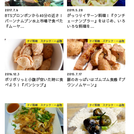
2017.7.6
2019.5.28
BTSプロンポンから40分の近さ！
がっつりイサーン料理！『クンチ
バーンナムプン水上市場で食べた
ェーナンプラー』をはじめ、いろ
『ムーヤ…
いろな料理を…
タイ料理 スナック・一品物
タイ料理 スナック・一品物
2016.12.3
2015.7.17
ポリポリっと小腹が空いた時に食
豚のおっぱいはゴムゴム食感『プ
べよう！『パンシップ』
ワンノムヤーン』
タイ料理 スナック・一品物
タイ料理 スナック・一品物