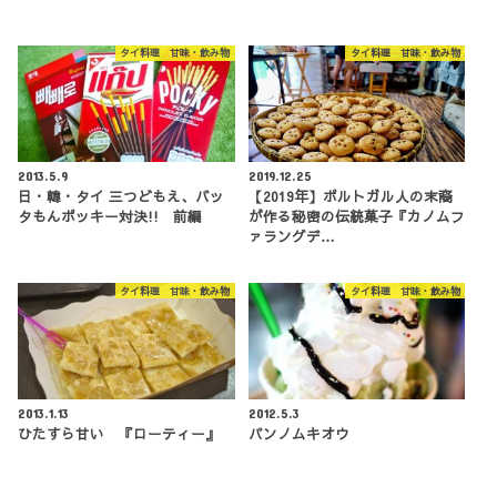
タイ料理 甘味・飲み物
タイ料理 甘味・飲み物
2013.5.9
2019.12.25
日・韓・タイ 三つどもえ、バッ
【2019年】ポルトガル人の末裔
タもんポッキー対決!! 前編
が作る秘密の伝統菓子『カノムフ
ァラングデ…
タイ料理 甘味・飲み物
タイ料理 甘味・飲み物
2013.1.13
2012.5.3
ひたすら甘い 『ローティー』
パンノムキオウ