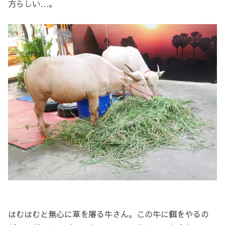
方らしい…。
はむはむと無心に草を屠る牛さん。この牛に餌をやるの