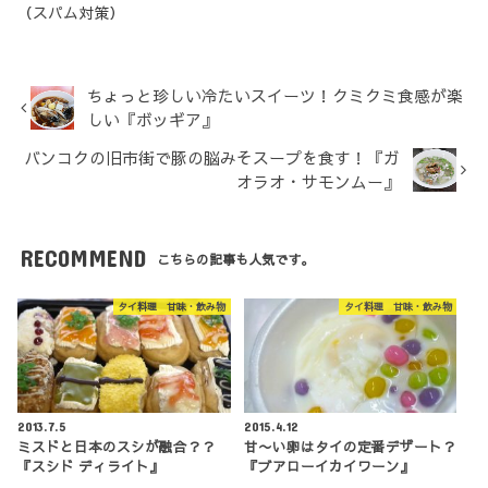
（スパム対策）
ちょっと珍しい冷たいスイーツ！クミクミ食感が楽
しい『ボッギア』
バンコクの旧市街で豚の脳みそスープを食す！『ガ
オラオ・サモンムー』
RECOMMEND
こちらの記事も人気です。
タイ料理 甘味・飲み物
タイ料理 甘味・飲み物
2013.7.5
2015.4.12
ミスドと日本のスシが融合？？
甘〜い卵はタイの定番デザート？
『スシド ディライト』
『ブアローイカイワーン』