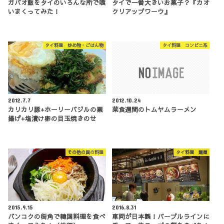
ガパオ飯をタイのいろんな所で喰
タイで一番大きいお菓子？『カオ
いまくってみた！
クリアップワーウ』
タイ料理 炒め物・ごはん物
タイ料理 コンビニ系
2012.7.7
2012.10.24
カリカリ豚+ホーリーバジルの素
菜食週間のトムヤムラーメン
揚げ+塩漬け卵の目玉焼きのせ
その他の国の料理
タイ料理 麺類
2015.9.15
2016.8.31
バンコクの街角で韓国料理を食べ
車両が日本製！パープルラインに