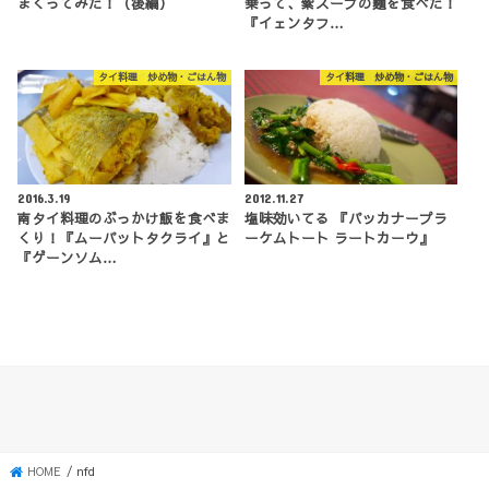
まくってみた！（後編）
乗って、紫スープの麵を食べた！
『イェンタフ…
タイ料理 炒め物・ごはん物
タイ料理 炒め物・ごはん物
2016.3.19
2012.11.27
南タイ料理のぶっかけ飯を食べま
塩味効いてる 『パッカナープラ
くり！『ムーパットタクライ』と
ーケムトート ラートカーウ』
『ゲーンソム…
HOME
nfd