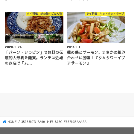
タイ料理 炒め物・ごはん物
タイ料理 ヤム・タム・ラープ
2020.2.26
2017.2.1
「バーン・シラピン」で無料の伝
蓮の茎とサーモン、まさかの組み
統的人形劇を鑑賞。ランチは近場
合わせに脱帽！『タムタワーイブ
のお店で『ム…
アサーモン』
HOME
3593397D-7A00-44F6-805C-E657935AA42A