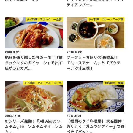
ティアウパー…
タイ料理 スナック・一品物
タイ料理 カレー・スープ類
2018.9.21
2019.9.22
絶品を通り越した神の一皿！『皮
プーケット食巡り⑦ 最終章!!
サックサクのガイヤーン』を出す
『ミースアナーム』と『バクテ
店がラッカバ…
ー』で汁三昧！
タイ料理 ヤム・タム・ラープ
お店紹介 福岡
2013.12.16
2017.6.21
新シリーズ発動！『All About ソ
【福岡のタイ料理屋】 大名国体
ムタム』① ソムタムタイ・ソム
通り近く「ガムランディー」で食
タ…
べた『パット…