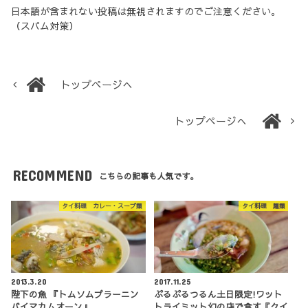
日本語が含まれない投稿は無視されますのでご注意ください。
（スパム対策）
トップページへ
トップページへ
RECOMMEND
こちらの記事も人気です。
タイ料理 カレー・スープ類
タイ料理 麺類
2013.3.20
2017.11.25
陛下の魚 『トムソムプラーニン
ぷるぷるつるん土日限定!ワット
バイマカムオーン』
トライミット幻の店で食す『クイ