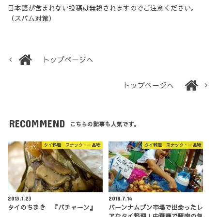
日本語が含まれない投稿は無視されますのでご注意ください。
（スパム対策）
トップページへ
トップページへ
RECOMMEND
こちらの記事も人気です。
タイ料理 スナック・一品物
タイ料理 スナック・一品物
2013.1.23
2018.7.14
タイのちまき 『バチャーン』
バーンナムプン市場で出会ったレ
アなタイ料理！中華麺で豚肉の包