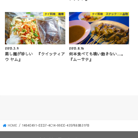
タイ料理 麺類
タイ料理 スナック・一品物
2013.3.9
2013.8.16
蒸し麺が珍しい 『クイッティア
何本食べても喰い飽きない…。
ウ ヤム』
『ムーサテ』
HOME
1484E491-EED7-4C14-99EE-435F66B831FB