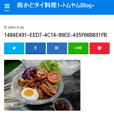
menu
2019.11.26
1484E491-EED7-4C14-99EE-435F66B831FB
LINE