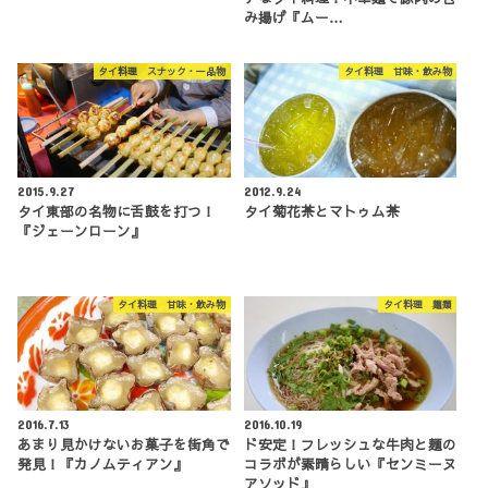
み揚げ『ムー…
タイ料理 スナック・一品物
タイ料理 甘味・飲み物
2015.9.27
2012.9.24
タイ東部の名物に舌鼓を打つ！
タイ菊花茶とマトゥム茶
『ジェーンローン』
タイ料理 甘味・飲み物
タイ料理 麺類
2016.7.13
2016.10.19
あまり見かけないお菓子を街角で
ド安定！フレッシュな牛肉と麺の
発見！『カノムティアン』
コラボが素晴らしい『センミーヌ
アソッド』