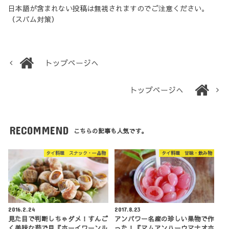
日本語が含まれない投稿は無視されますのでご注意ください。
（スパム対策）
トップページへ
トップページへ
RECOMMEND
こちらの記事も人気です。
タイ料理 スナック・一品物
タイ料理 甘味・飲み物
2016.2.24
2017.8.23
見た目で判断しちゃダメ！すんご
アンパワー名産の珍しい果物で作
く美味な茹で貝『ホーイワーンル
った！『マムアンハーウマナオホ