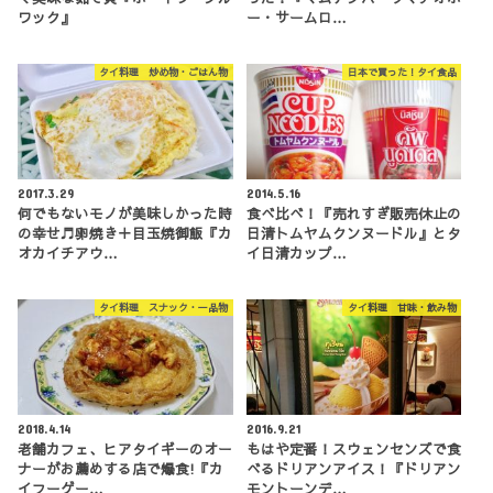
ワック』
ー・サームロ…
タイ料理 炒め物・ごはん物
日本で買った！タイ食品
2017.3.29
2014.5.16
何でもないモノが美味しかった時
食べ比べ！『売れすぎ販売休止の
の幸せ♬卵焼き＋目玉焼御飯『カ
日清トムヤムクンヌードル』とタ
オカイチアウ…
イ日清カップ…
タイ料理 スナック・一品物
タイ料理 甘味・飲み物
2018.4.14
2016.9.21
老舗カフェ、ヒアタイギーのオー
もはや定番！スウェンセンズで食
ナーがお薦めする店で爆食!『カ
べるドリアンアイス！『ドリアン
イフーゲー…
モントーンデ…