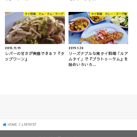
タイ料理 ヤム・タム・ラープ
タイ料理 カレー・スープ類
2015.11.19
2019.1.30
レバーの甘さが実感できる？『タ
リーズナブルな南タイ料理「ルア
ップワーン』
ムタイ」で『プラトゥーケム』を
始めいろいろ…
HOME
L1070737