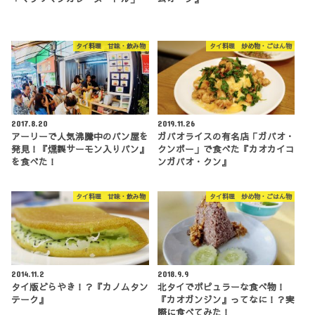
タイ料理 甘味・飲み物
タイ料理 炒め物・ごはん物
2017.8.20
2019.11.26
アーリーで人気沸騰中のパン屋を
ガパオライスの有名店「ガパオ・
発見！『燻製サーモン入りパン』
クンポー」で食べた『カオカイコ
を食べた！
ンガパオ・クン』
タイ料理 甘味・飲み物
タイ料理 炒め物・ごはん物
2014.11.2
2018.9.9
タイ版どらやき！？『カノムタン
北タイでポピュラーな食べ物！
テーク』
『カオガンジン』ってなに！？実
際に食べてみた！