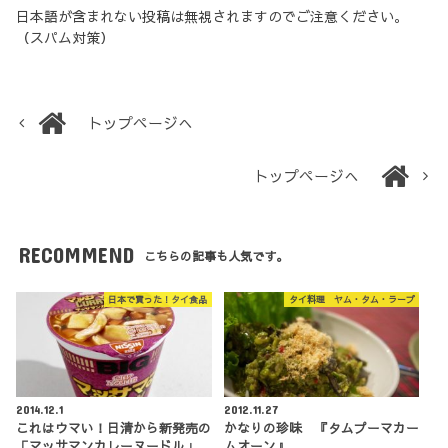
日本語が含まれない投稿は無視されますのでご注意ください。
（スパム対策）
トップページへ
トップページへ
RECOMMEND
こちらの記事も人気です。
日本で買った！タイ食品
タイ料理 ヤム・タム・ラープ
2014.12.1
2012.11.27
これはウマい！日清から新発売の
かなりの珍味 『タムプーマカー
「マッサマンカレーヌードル」
ムオーン』