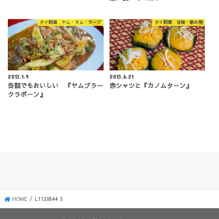
タイ料理 ヤム・タム・ラープ
タイ料理 甘味・飲み物
2013.1.9
2013.6.21
缶詰でもおいしい 『ヤムプラー
赤シャツと『カノムターン』
クラポーン』
HOME
L1120844 3