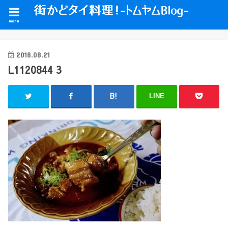
menu
2018.08.21
L1120844 3
LINE