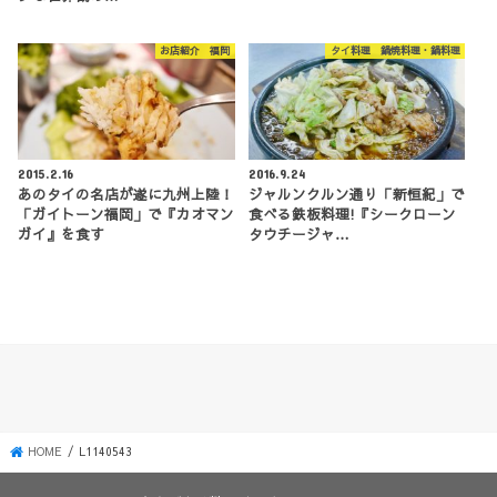
お店紹介 福岡
タイ料理 鍋焼料理・鍋料理
2015.2.16
2016.9.24
あのタイの名店が遂に九州上陸！
ジャルンクルン通り「新恒紀」で
「ガイトーン福岡」で『カオマン
食べる鉄板料理!『シークローン
ガイ』を食す
タウチージャ…
HOME
L1140543