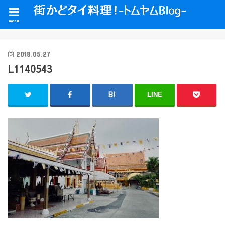
menu
2018.05.27
L1140543
LINE