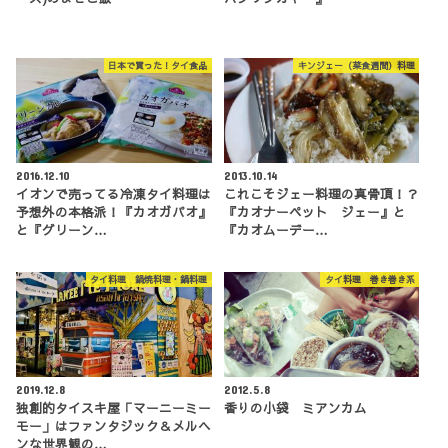
日本で買った！タイ食品
キンジェー（菜食週間）料理
2016.12.10
2013.10.14
イオンで売ってる冷凍タイ料理は
これこそジェー料理の真骨頂！？
予想外の本格派！『カオガパオ』
『カオナーペット ジェー』と
と『グリーン…
『カオムーデー…
タイ料理 鍋焼料理・鍋料理
タイ料理 巻き巻き系
2019.12.8
2012.5.8
独創的タイスキ屋「マーニーミー
香りの小袋 ミアンカム
モー」はファンタジック＆メルヘ
ンな世界観の…