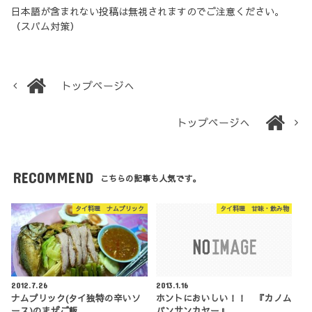
日本語が含まれない投稿は無視されますのでご注意ください。
（スパム対策）
トップページへ
トップページへ
RECOMMEND
こちらの記事も人気です。
タイ料理 ナムプリック
タイ料理 甘味・飲み物
2012.7.26
2013.1.16
ナムプリック(タイ独特の辛いソ
ホントにおいしい！！ 『カノム
ース)のまぜご飯
パンサンカヤー』