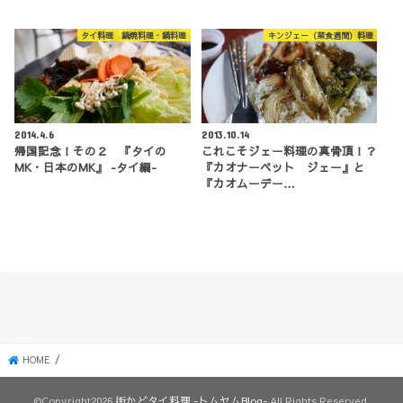
タイ料理 鍋焼料理・鍋料理
キンジェー（菜食週間）料理
2014.4.6
2013.10.14
帰国記念！その２ 『タイの
これこそジェー料理の真骨頂！？
MK・日本のMK』 -タイ編-
『カオナーペット ジェー』と
『カオムーデー…
HOME
©Copyright2026
街かどタイ料理 -トムヤムBlog-
.All Rights Reserved.