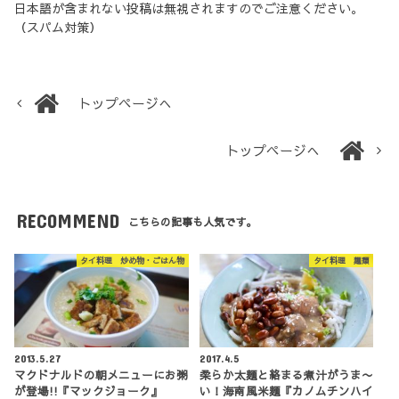
日本語が含まれない投稿は無視されますのでご注意ください。
（スパム対策）
トップページへ
トップページへ
RECOMMEND
こちらの記事も人気です。
タイ料理 炒め物・ごはん物
タイ料理 麺類
2013.5.27
2017.4.5
マクドナルドの朝メニューにお粥
柔らか太麺と絡まる煮汁がうま〜
が登場!!『マックジョーク』
い！海南風米麺『カノムチンハイ