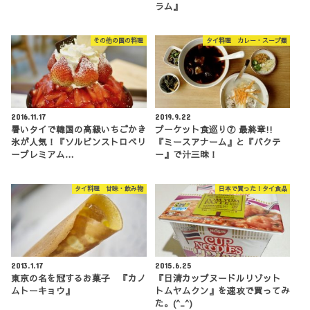
ラム』
その他の国の料理
タイ料理 カレー・スープ類
2016.11.17
2019.9.22
暑いタイで韓国の高級いちごかき
プーケット食巡り⑦ 最終章!!
氷が人気！『ソルビンストロベリ
『ミースアナーム』と『バクテ
ープレミアム…
ー』で汁三昧！
タイ料理 甘味・飲み物
日本で買った！タイ食品
2013.1.17
2015.6.25
東京の名を冠するお菓子 『カノ
『日清カップヌードルリゾット
ムトーキョウ』
トムヤムクン』を速攻で買ってみ
た。(^_^)