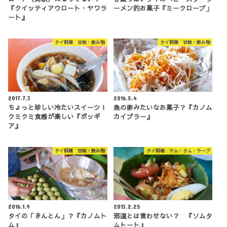
『クイッティアウロート・ヤワラ
ーメン的お菓子『ミークローブ」
ート』
タイ料理 甘味・飲み物
タイ料理 甘味・飲み物
2017.7.3
2016.5.4
ちょっと珍しい冷たいスイーツ！
魚の卵みたいなお菓子？『カノム
クミクミ食感が楽しい『ボッギ
カイプラー』
ア』
タイ料理 甘味・飲み物
タイ料理 ヤム・タム・ラープ
2016.1.9
2013.2.25
タイの「きんとん」？『カノムト
邪道とは言わせない？ 『ソムタ
ム』
ムトート』