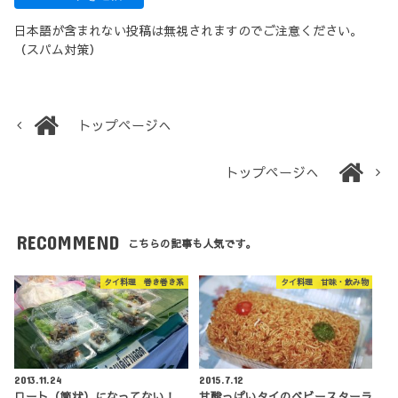
日本語が含まれない投稿は無視されますのでご注意ください。
（スパム対策）
トップページへ
トップページへ
RECOMMEND
こちらの記事も人気です。
タイ料理 巻き巻き系
タイ料理 甘味・飲み物
2013.11.24
2015.7.12
ロート（筒状）になってない！
甘酸っぱいタイのベビースターラ