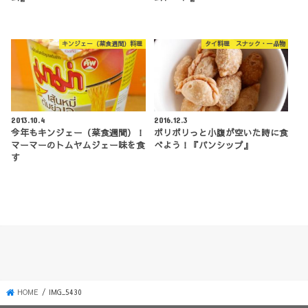
キンジェー（菜食週間）料理
タイ料理 スナック・一品物
2013.10.4
2016.12.3
今年もキンジェー（菜食週間）！
ポリポリっと小腹が空いた時に食
マーマーのトムヤムジェー味を食
べよう！『パンシップ』
す
HOME
IMG_5430