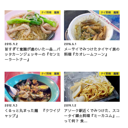
タイ料理 麺類
タイ料理 麺類
2015.9.2
2016.6.1
旨すぎて意識が遠のいた一品…パ
メーサイでみつけたタイヤイ族の
ッタカーンジェッキーの『センミ
料理『カオレームフーン』
ーラートナー』
タイ料理 麺類
タイ料理 麺類
2012.9.3
2019.1.2
くるっと丸まった麺 『クワイジ
アソーク駅近くでみつけた、スコ
ャップ』
ータイ郷土料理『ミーカユム』…
って何？ 食…