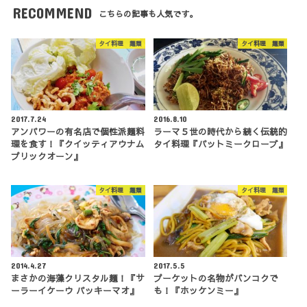
RECOMMEND
こちらの記事も人気です。
タイ料理 麺類
タイ料理 麺類
2017.7.24
2016.8.10
アンパワーの有名店で個性派麺料
ラーマ５世の時代から続く伝統的
理を食す！『クイッティアウナム
タイ料理『パットミークローブ』
プリックオーン』
タイ料理 麺類
タイ料理 麺類
2014.4.27
2017.5.5
まさかの海藻クリスタル麺！『サ
プーケットの名物がバンコクで
ーラーイケーウ パッキーマオ』
も！『ホッケンミー』