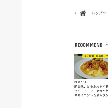
トップペ
RECOMMEND
こ
タイ料理 炒め物・ご
2018.3.10
新世代、とろふわタイ
ソイ・アーリーで食べ
オカイコントムヤムク