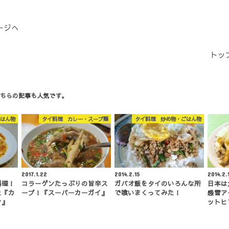
ージへ
トッ
ちらの記事も人気です。
はん物
タイ料理 カレー・スープ類
タイ料理 炒め物・ごはん物
2017.1.22
2014.2.15
2014.2.
料理！
コラーゲンたっぷりの旨辛ス
ガパオ飯をタイのいろんな所
日本は
た『カ
ープ！『スーパーカーガイ』
で喰いまくってみた！
感雪ア
ン』
ットヒ