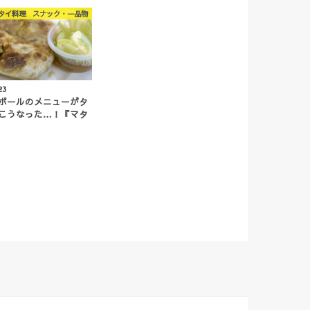
タイ料理 スナック・一品物
23
ポールのメニューがタ
こうなった…！『マタ