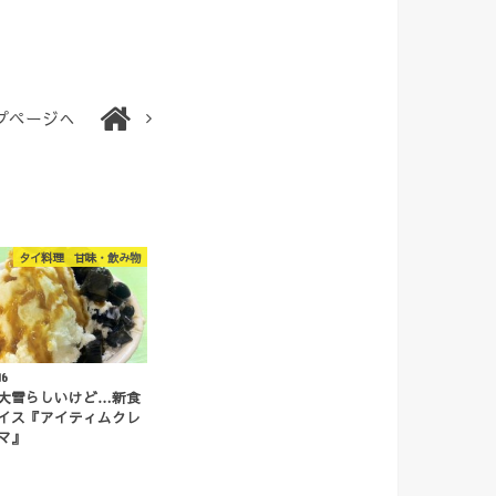
プページへ
タイ料理 甘味・飲み物
16
大雪らしいけど…新食
イス『アイティムクレ
マ』