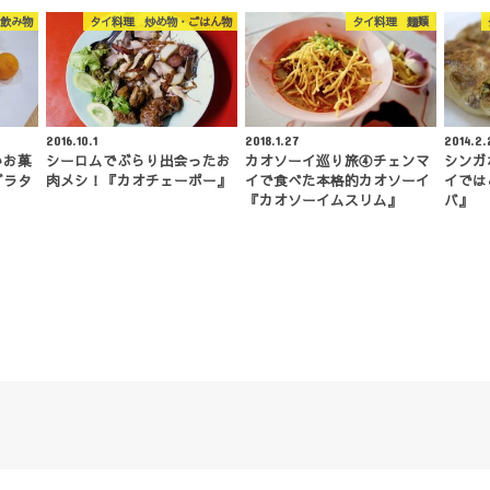
飲み物
タイ料理 炒め物・ごはん物
タイ料理 麺類
2016.10.1
2018.1.27
2014.2.
いお菓
シーロムでぶらり出会ったお
カオソーイ巡り旅④チェンマ
シンガ
グラタ
肉メシ！『カオチェーポー』
イで食べた本格的カオソーイ
イでは
『カオソーイムスリム』
バ』