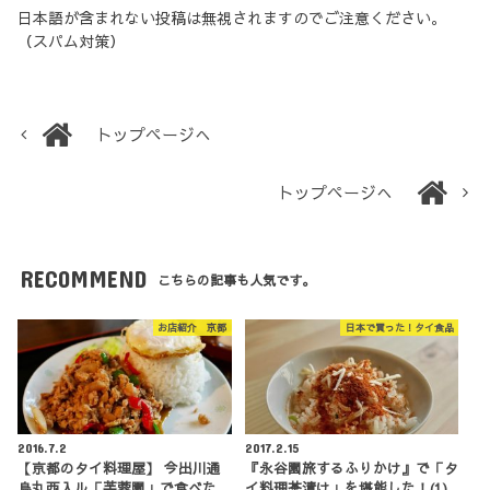
日本語が含まれない投稿は無視されますのでご注意ください。
（スパム対策）
トップページへ
トップページへ
RECOMMEND
こちらの記事も人気です。
お店紹介 京都
日本で買った！タイ食品
2016.7.2
2017.2.15
【京都のタイ料理屋】 今出川通
『永谷園旅するふりかけ』で「タ
烏丸西入ル「芙蓉園」で食べた
イ料理茶漬け」を堪能した！(1)