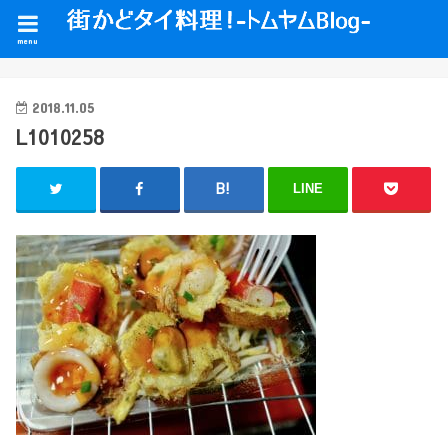
menu
2018.11.05
L1010258
LINE