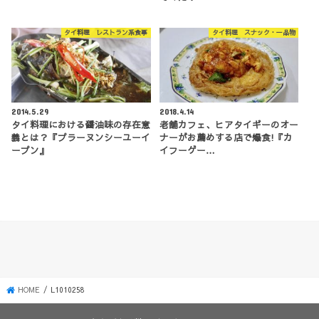
タイ料理 レストラン系食事
タイ料理 スナック・一品物
2014.5.29
2018.4.14
タイ料理における醤油味の存在意
老舗カフェ、ヒアタイギーのオー
義とは？『プラーヌンシーユーイ
ナーがお薦めする店で爆食!『カ
ープン』
イフーゲー…
HOME
L1010258