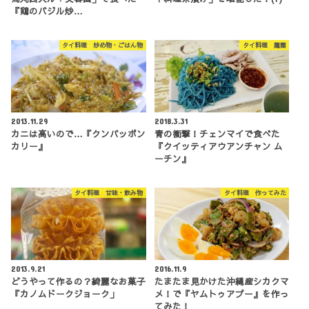
『鶏のバジル炒…
タイ料理 炒め物・ごはん物
タイ料理 麺類
2013.11.29
2018.3.31
カニは高いので…『クンパッポン
青の衝撃！チェンマイで食べた
カリー』
『クイッティアウアンチャン ム
ーチン』
タイ料理 甘味・飲み物
タイ料理 作ってみた
2013.9.21
2016.11.9
どうやって作るの？綺麗なお菓子
たまたま見かけた沖縄産シカクマ
『カノムドークジョーク」
メ！で『ヤムトゥアプー』を作っ
てみた！