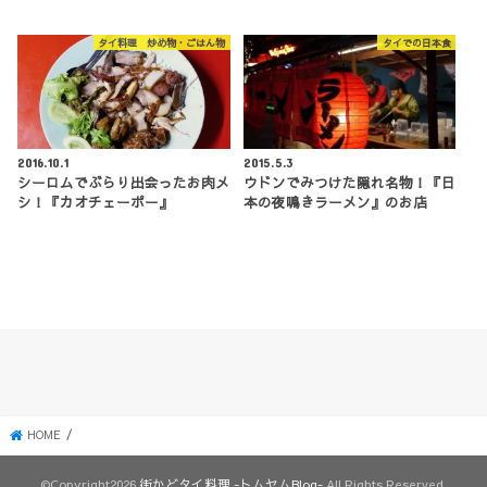
タイ料理 炒め物・ごはん物
タイでの日本食
2016.10.1
2015.5.3
シーロムでぶらり出会ったお肉メ
ウドンでみつけた隠れ名物！『日
シ！『カオチェーポー』
本の夜鳴きラーメン』のお店
HOME
©Copyright2026
街かどタイ料理 -トムヤムBlog-
.All Rights Reserved.