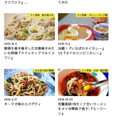
クフワック』…
てみた
タイ料理 巻き巻き系
タイ料理 カレー・スープ類
2014.10.6
2013.11.6
野菜を巻き巻きした生春巻きみた
決戦！『いなばのタイカレー』
いな料理『クイッティアウルイス
VS『タイのコンビニカレー』
ワン』
その他の国の料理
タイ料理 甘味・飲み物
2012.6.17
2016.10.29
キーマオ味のスパゲティ
吃驚美味!冷たくて甘いラーメン
をタイ中華街で食す!『ミーワー
ン』