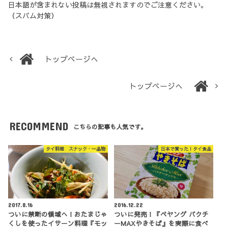
日本語が含まれない投稿は無視されますのでご注意ください。
（スパム対策）
トップページへ
トップページへ
RECOMMEND
こちらの記事も人気です。
タイ料理 スナック・一品物
日本で買った！タイ食品
2017.8.16
2016.12.22
ついに禁断の領域へ！おたまじゃ
ついに発売！『ペヤング パクチ
くしを使ったイサーン料理『モッ
ーMAXやきそば』を実際に食べ