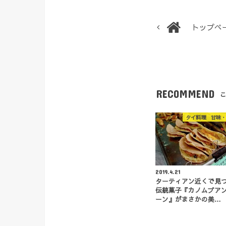
トップペ
RECOMMEND
こ
タイ料理 甘味・
2019.4.21
ターティアン近くで見
伝統菓子『カノムブアン
ーン』がまさかの美…