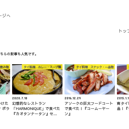
ージへ
トッ
ちらの記事も人気です。
飲み物
タイ料理 カレー・スープ類
タイ料理 スナック・一品物
2020.7.18
2016.12.29
2015.1.1
つけた
幻想的なレストラン
アソークの巨大フードコート
南タイ
 ボラ
「HARMONIQUE」で食べた
で食べた！『コームーヤー
品！『
『カオタンナータン』セ…
ン』