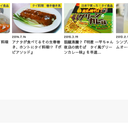
イ食品
タイ料理 巻き巻き系
日本で買った！タイ食品
2014.7.14
2015.3.19
2013.2.
イ料理
アナタが食べてるその生春巻
話題沸騰？『明星 一平ちゃん
シンプ
き、ホントにタイ料理!? 『ポ
夜店の焼そば タイ風グリー
ムオー
ピアソッド』
ンカレー味』を早速…