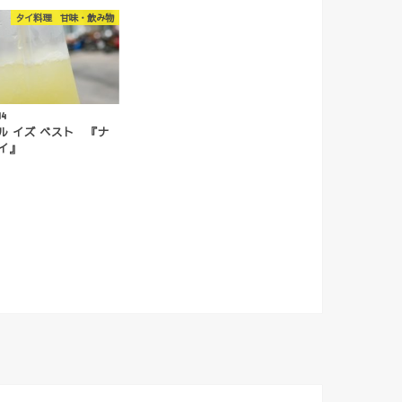
タイ料理 甘味・飲み物
14
ル イズ ベスト 『ナ
イ』