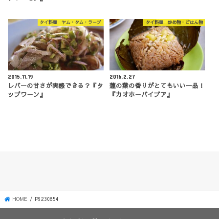
タイ料理 ヤム・タム・ラープ
タイ料理 炒め物・ごはん物
2015.11.19
2016.2.27
レバーの甘さが実感できる？『タ
蓮の葉の香りがとてもいい一品！
ップワーン』
『カオホーバイブア』
HOME
P9230854