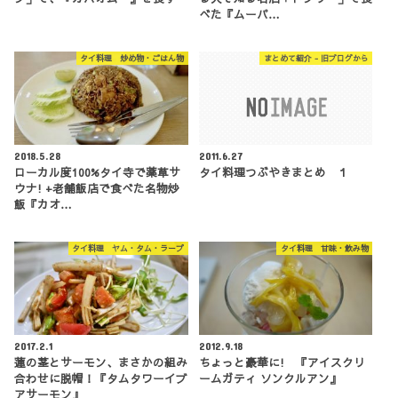
べた『ムーパ…
タイ料理 炒め物・ごはん物
まとめて紹介 - 旧ブログから
2018.5.28
2011.6.27
ローカル度100%タイ寺で薬草サ
タイ料理つぶやきまとめ １
ウナ! +老舗飯店で食べた名物炒
飯『カオ…
タイ料理 ヤム・タム・ラープ
タイ料理 甘味・飲み物
2017.2.1
2012.9.18
蓮の茎とサーモン、まさかの組み
ちょっと豪華に! 『アイスクリ
合わせに脱帽！『タムタワーイブ
ームガティ ソンクルアン』
アサーモン』