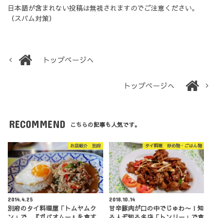
日本語が含まれない投稿は無視されますのでご注意ください。
（スパム対策）
トップページへ
トップページへ
RECOMMEND
こちらの記事も人気です。
お店紹介 別府
タイ料理 炒め物・ごはん物
2014.4.25
2018.10.14
別府のタイ料理屋「トムヤムク
甘辛豚肉が口の中でじゅわ〜！知
ン」で、『ガパオムー』を食す
る人ぞ知る名店「トンリー」で食