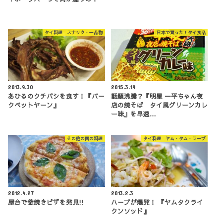
タイ料理 スナック・一品物
日本で買った！タイ食品
2013.9.30
2015.3.19
あひるのクチバシを食す！『パー
話題沸騰？『明星 一平ちゃん夜
クペットヤーン』
店の焼そば タイ風グリーンカレ
ー味』を早速…
その他の国の料理
タイ料理 ヤム・タム・ラープ
2012.4.27
2013.2.3
屋台で釜焼きピザを発見!!
ハーブが爆発！ 『ヤムタクライ
クンソッド』