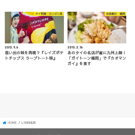
タイ料理 コンビニ系
お店紹介 福岡
2013.9.6
2015.2.16
思い出の味を再現？『レイズポテ
あのタイの名店が遂に九州上陸！
トチップス ラープトート味』
「ガイトーン福岡」で『カオマン
ガイ』を食す
HOME
L1000429