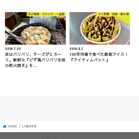
タイ料理 スナック・一品物
タイ料理 甘味・飲み物
2018.7.22
2016.8.3
皮はパリパリ、チーズがとろ〜
100年市場で食べた鉄板アイス！
り。斬新な『ピザ風パリパリ生地
『アイティムパット』
の炭火焼き』を…
HOME
L1060476