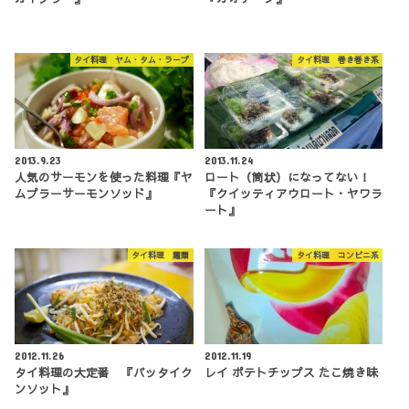
タイ料理 ヤム・タム・ラープ
タイ料理 巻き巻き系
2013.9.23
2013.11.24
人気のサーモンを使った料理『ヤ
ロート（筒状）になってない！
ムプラーサーモンソッド』
『クイッティアウロート・ヤワラ
ート』
タイ料理 麺類
タイ料理 コンビニ系
2012.11.26
2012.11.19
タイ料理の大定番 『パッタイク
レイ ポテトチップス たこ焼き味
ンソット』