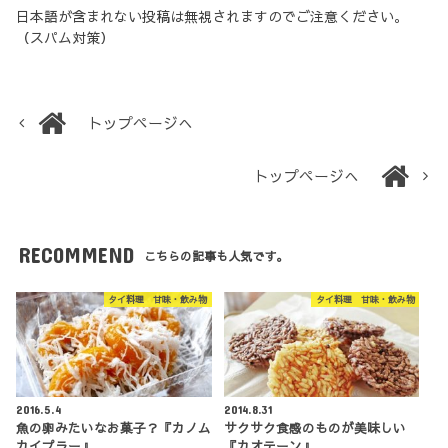
日本語が含まれない投稿は無視されますのでご注意ください。
（スパム対策）
トップページへ
トップページへ
RECOMMEND
こちらの記事も人気です。
タイ料理 甘味・飲み物
タイ料理 甘味・飲み物
2016.5.4
2014.8.31
魚の卵みたいなお菓子？『カノム
サクサク食感のものが美味しい
カイプラー』
『カオテーン』