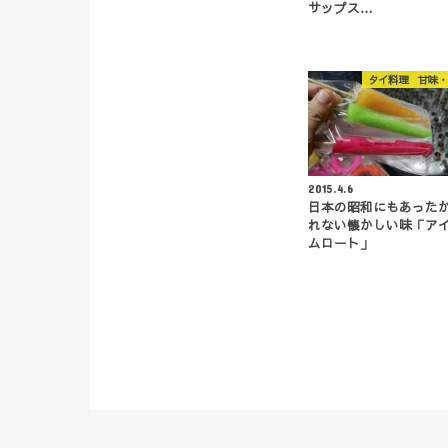
サップス…
タイ料理 甘味・
2015.4.6
日本の昭和にもあった
れない懐かしい味「ア
ムロート」