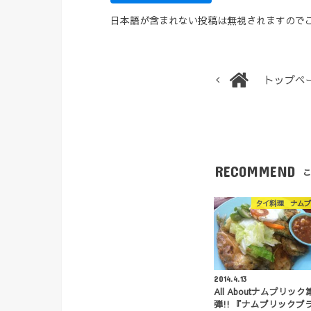
日本語が含まれない投稿は無視されますので
トップペ
RECOMMEND
こ
タイ料理 ナムプ
2014.4.13
All Aboutナムプリック
弾!! 『ナムプリックプ