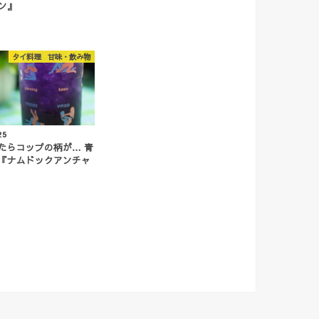
ン』
タイ料理 甘味・飲み物
25
たらコップの柄が… 青
『ナムドックアンチャ