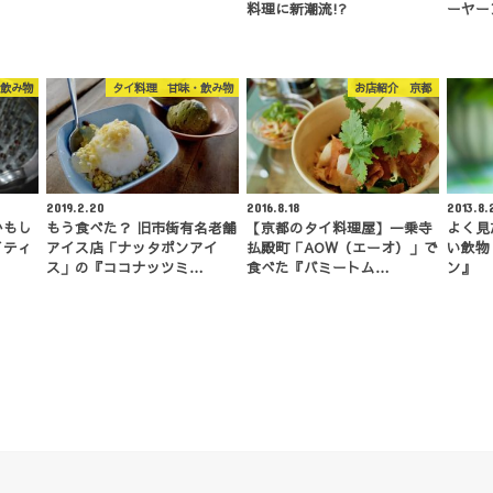
料理に新潮流!?
ーヤー
飲み物
タイ料理 甘味・飲み物
お店紹介 京都
2019.2.20
2016.8.18
2013.8.
かもし
もう食べた？ 旧市街有名老舗
【京都のタイ料理屋】一乗寺
よく見
イティ
アイス店「ナッタポンアイ
払殿町「AOW（エーオ）」で
い飲物
ス」の『ココナッツミ…
食べた『バミートム…
ン』