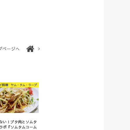
プページへ
イ料理 ヤム・タム・ラープ
5
ない！ブタ肉とソムタ
ラボ『ソムタムコーム