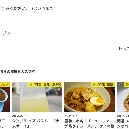
ご注意ください。（スパム対策）
ージへ
トッ
ちらの記事も人気です。
リック
タイ料理 甘味・飲み物
タイ料理 麺類
タ
2013.2.14
2014.2.9
2017.1.
第三
シンプル イズ ベスト 『ナ
勝手に命名！『ニューウェー
間違い
ララー
ムオーイ』
ブ系タイラーメン』 タイの麺
ムのコ