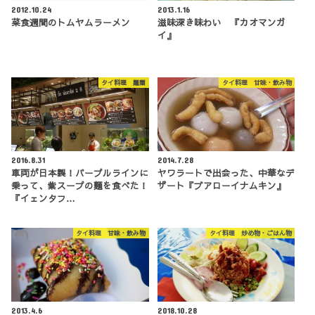
2012.10.24
2013.1.16
菜食週間のトムヤムラーメン
滋味深き味わい 『カオマンガ
イ』
タイ料理 麺類
タイ料理 甘味・飲み物
2016.8.31
2014.7.28
車両が日本製！パープルラインに
ヤワラートで出会った、中華なデ
乗って、紫スープの麵を食べた！
ザート『ブアローイナムキン』
『イェンタフ…
タイ料理 甘味・飲み物
タイ料理 炒め物・ごはん物
2013.4.6
2018.10.28