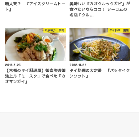
職人芸？ 『アイスクリームトー
美味しい『カオクルックガピ』が
ト』
食べたいならココ！ シーロムの
名店「クル…
お店紹介 京都
タイ料理 麺類
2016.3.23
2012.11.26
【京都のタイ料理屋】御幸町通御
タイ料理の大定番 『パッタイク
池上ル「ミースク」で食べた『カ
ンソット』
オマンガイ』