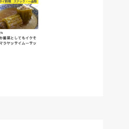
タイ料理 スナック・一品物
24
お番菜としてもイケそ
マラヤッサイムーサッ