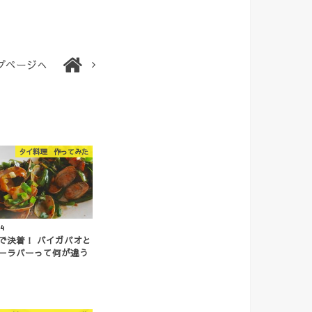
プページへ
タイ料理 作ってみた
14
で決着！ バイガパオと
ーラパーって何が違う