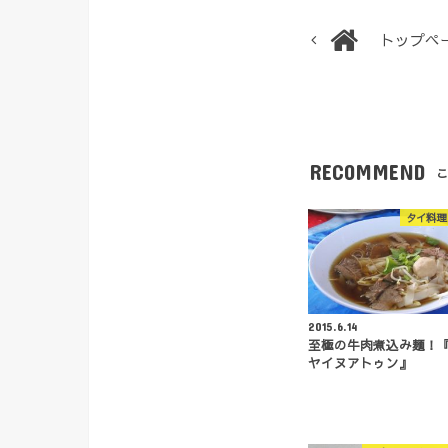
トップペ
RECOMMEND
こ
タイ料理
2015.6.14
至極の牛肉煮込み麺！
ヤイヌアトゥン』