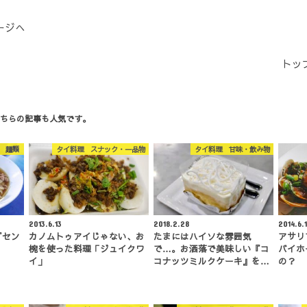
ージへ
トッ
ちらの記事も人気です。
 麺類
タイ料理 スナック・一品物
タイ料理 甘味・飲み物
2013.6.13
2018.2.28
2014.6.
『セン
カノムトゥアイじゃない、お
たまにはハイソな雰囲気
アサリ
椀を使った料理「ジュイクワ
で…。お洒落で美味しい『コ
バイホ
イ」
コナッツミルクケーキ』を…
の？