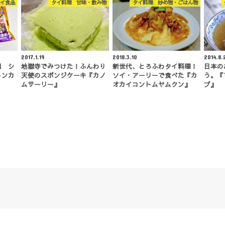
イ食品
タイ料理 甘味・飲み物
タイ料理 炒め物・ごはん物
2017.1.19
2018.3.10
2014.8.
種 シ
地獄寺でみつけた！ふんわり
新世代、とろふわタイ料理！
日本の
トンカ
天使のスポンジケーキ『カノ
ソイ・アーリーで食べた『カ
う。『
ムサーリー』
オカイコントムヤムクン』
プ』