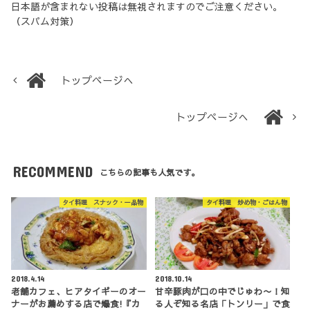
日本語が含まれない投稿は無視されますのでご注意ください。
（スパム対策）
トップページへ
トップページへ
RECOMMEND
こちらの記事も人気です。
タイ料理 スナック・一品物
タイ料理 炒め物・ごはん物
2018.4.14
2018.10.14
老舗カフェ、ヒアタイギーのオー
甘辛豚肉が口の中でじゅわ〜！知
ナーがお薦めする店で爆食!『カ
る人ぞ知る名店「トンリー」で食