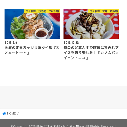
タイ料理 炒め物・ごはん物
タイ料理 甘味・飲み物
2013.8.6
2016.10.12
お昼の定番ガッツリ系タイ飯『カ
都会のど真ん中で喧騒にまみれア
オムートート』
イスを喰う楽しみ！『カノムパン
イェン・ココ』
HOME
©Copyright2026
街かどタイ料理 -トムヤムBlog-
.All Rights Reserved.