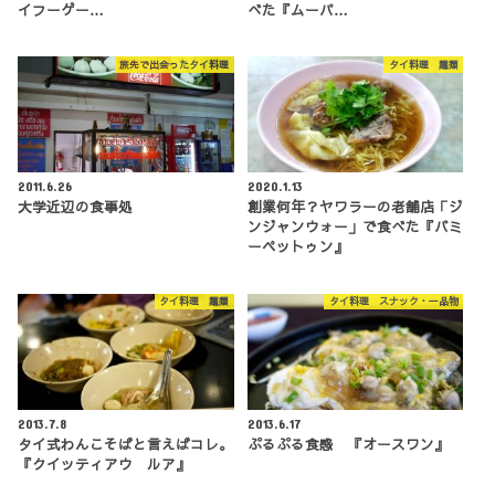
イフーゲー…
べた『ムーパ…
旅先で出会ったタイ料理
タイ料理 麺類
2011.6.26
2020.1.13
大学近辺の食事処
創業何年？ヤワラーの老舗店「ジ
ンジャンウォー」で食べた『バミ
ーペットゥン』
タイ料理 麺類
タイ料理 スナック・一品物
2013.7.8
2013.6.17
タイ式わんこそばと言えばコレ。
ぷるぷる食感 『オースワン』
『クイッティアウ ルア』