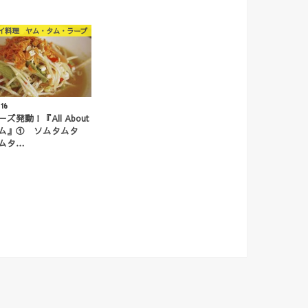
イ料理 ヤム・タム・ラープ
.16
ズ発動！『All About
ム』① ソムタムタ
ムタ…