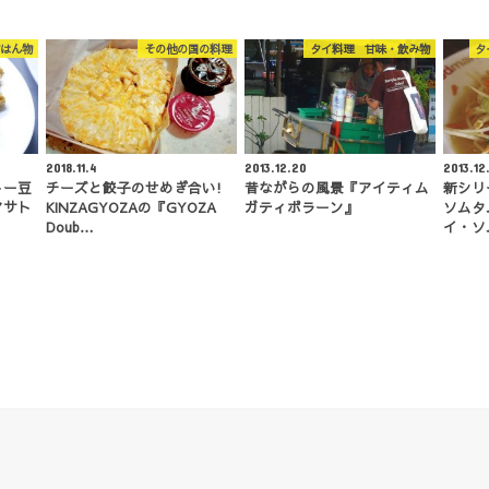
はん物
その他の国の料理
タイ料理 甘味・飲み物
タ
2018.11.4
2013.12.20
2013.12
トー豆
チーズと餃子のせめぎ合い!
昔ながらの風景『アイティム
新シリー
アサト
KINZAGYOZAの『GYOZA
ガティボラーン』
ソムタ
Doub…
イ・ソ