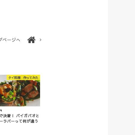
プページへ
タイ料理 作ってみた
14
で決着！ バイガパオと
ーラパーって何が違う