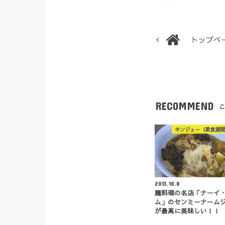
トップペ
RECOMMEND
こ
キンジェー（菜食週間
2013.10.8
麺料理の名店「ナーイ
ム」のセンミーナーム
が最高に美味しい！！