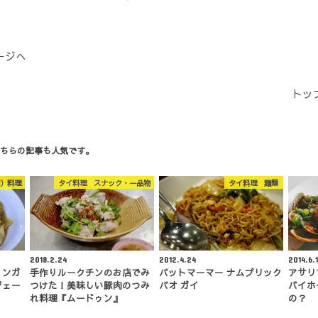
ージへ
トッ
ちらの記事も人気です。
）料理
タイ料理 スナック・一品物
タイ料理 麺類
2018.2.24
2012.4.24
2014.6.
・ンガ
手作りルークチンのお店でみ
パットマーマー ナムプリック
アサリ
ジェー
つけた！美味しい豚肉のつみ
パオ ガイ
バイホ
れ料理『ムードゥン』
の？