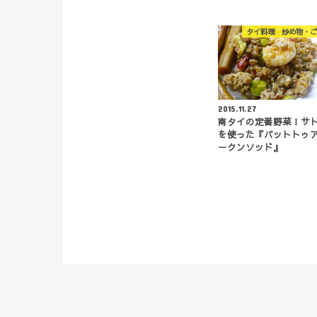
タイ料理 炒め物・ご
2015.11.27
南タイの定番野菜！サ
を使った『パットトゥ
ークンソッド』