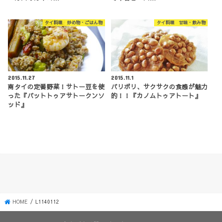
タイ料理 炒め物・ごはん物
タイ料理 甘味・飲み物
2015.11.27
2015.11.1
南タイの定番野菜！サトー豆を使
パリポリ、サクサクの食感が魅力
った『パットトゥアサトークンソ
的！！『カノムトゥアトート』
ッド』
HOME
L1140112