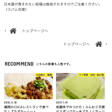
日本語が含まれない投稿は無視されますのでご注意ください。
（スパム対策）
トップページへ
トップページへ
RECOMMEND
こちらの記事も人気です。
お店紹介 福岡
タイ料理 甘味・飲み物
2015.2.18
2017.1.19
福岡のCOCAレストランで食べ
地獄寺でみつけた！ふんわり天使
た！『カオカームー』
のスポンジケーキ『カノムサーリ