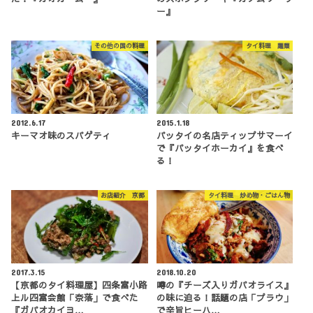
ー』
その他の国の料理
タイ料理 麺類
2012.6.17
2015.1.18
キーマオ味のスパゲティ
パッタイの名店ティップサマーイ
で『パッタイホーカイ』を食べ
る！
お店紹介 京都
タイ料理 炒め物・ごはん物
2017.3.15
2018.10.20
【京都のタイ料理屋】四条富小路
噂の『チーズ入りガパオライス』
上ル四富会館「奈落」で食べた
の味に迫る！話題の店「プラウ」
『ガパオカイヨ…
で辛旨ヒーハ…