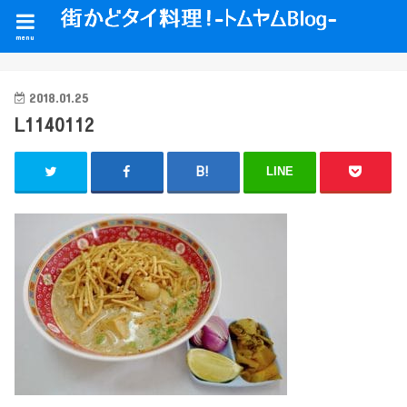
menu
2018.01.25
L1140112
LINE