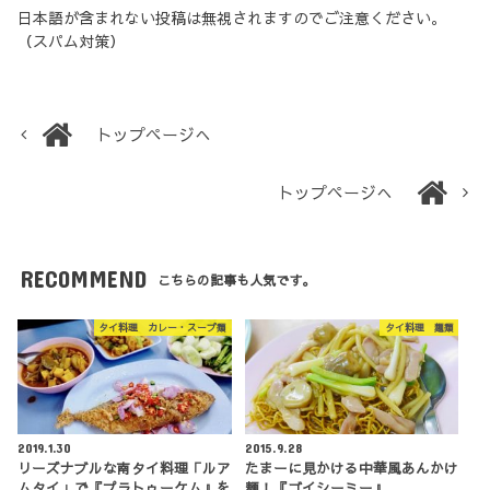
日本語が含まれない投稿は無視されますのでご注意ください。
（スパム対策）
トップページへ
トップページへ
RECOMMEND
こちらの記事も人気です。
タイ料理 カレー・スープ類
タイ料理 麺類
2019.1.30
2015.9.28
リーズナブルな南タイ料理「ルア
たまーに見かける中華風あんかけ
ムタイ」で『プラトゥーケム』を
麺！『ゴイシーミー』