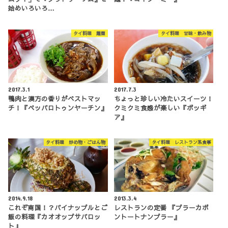
始めいろいろ…
タイ料理 麺類
タイ料理 甘味・飲み物
2017.3.1
2017.7.3
鴨肉と漢方の香りがベストマッ
ちょっと珍しい冷たいスイーツ！
チ！『ペッパロトゥンヤーチン』
クミクミ食感が楽しい『ボッギ
ア』
タイ料理 炒め物・ごはん物
タイ料理 レストラン系食事
2014.9.18
2013.3.4
これぞ南国！？パイナップルとご
レストランの定番 『プラーカポ
飯の料理『カオオップサパロッ
ントートナンプラー』
ト』