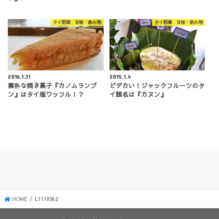
タイ料理 甘味・飲み物
タイ料理 甘味・飲み物
2016.1.31
2015.1.4
素朴な焼き菓子『カノムランプ
どデカい！ジャックフルーツのタ
ン』はタイ版ワッフル！？
イ語名は『カヌン』
HOME
L1110562