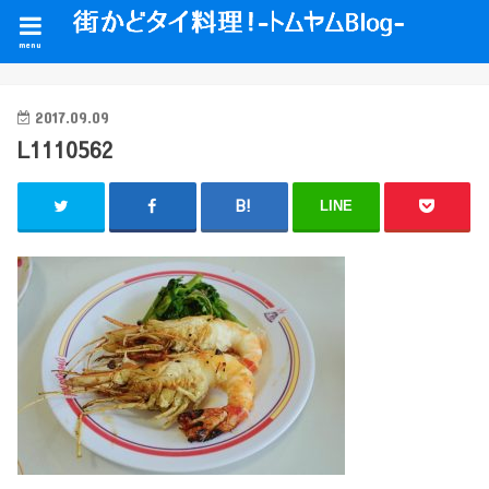
menu
2017.09.09
L1110562
LINE