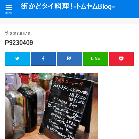
menu
2017.03.12
P9230409
LINE