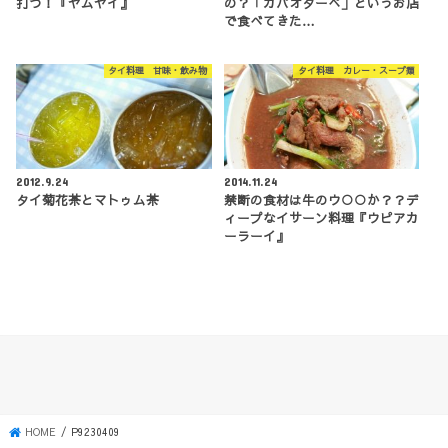
打つ！『ヤムヤイ』
の？「ガパオターぺ」というお店
で食べてきた…
タイ料理 甘味・飲み物
タイ料理 カレー・スープ類
2012.9.24
2014.11.24
タイ菊花茶とマトゥム茶
禁断の食材は牛のウ○○か？？デ
ィープなイサーン料理『ウピアカ
ーラーイ』
HOME
P9230409