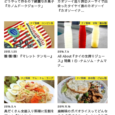
どうやって作るの？綺麗なお菓子
カオソーイ巡り旅②メーサイで出
『カノムドークジョーク」
会ったタイヤイ族のカオソーイ
『カオソーイナ…
タイ料理 コンビニ系
タイ料理 甘味・飲み物
2013.1.25
2016.7.6
種!種!種! 『マレット テンモー』
All About『タイの生搾りジュー
ス』特集！① -ナムソム・ナムマ
ナ…
タイ料理 ヤム・タム・ラープ
タイ料理 炒め物・ごはん物
2016.5.4
2019.11.16
具だくさん全部入り料理に舌鼓を
麻辣味のガパオライスってどんな